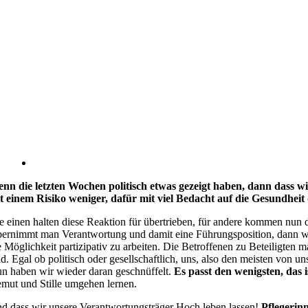
nn die letzten Wochen politisch etwas gezeigt haben, dann dass wi
t einem Risiko weniger, dafür mit viel Bedacht auf die Gesundheit
e einen halten diese Reaktion für übertrieben, für andere kommen nun
ernimmt man Verantwortung und damit eine Führungsposition, dann wird
e Möglichkeit partizipativ zu arbeiten. Die Betroffenen zu Beteiligten
nd. Egal ob politisch oder gesellschaftlich, uns, also den meisten von u
n haben wir wieder daran geschnüffelt.
Es passt den wenigsten, das is
mut und Stille umgehen lernen.
d dass wir unsere Verantwortungsträger Hoch leben lassen!
Pflegerin