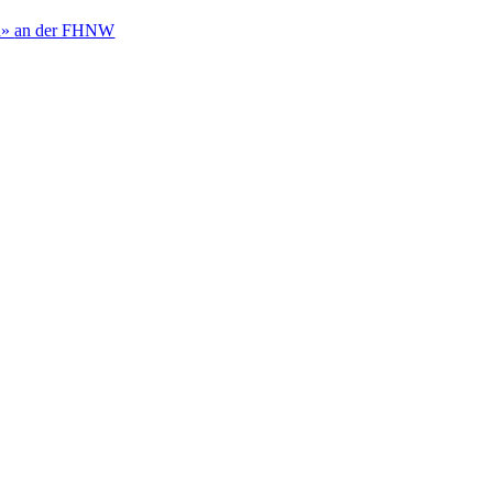
h»
an der FHNW