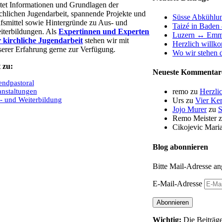
etet Informationen und Grundlagen der
rchlichen Jugendarbeit, spannende Projekte und
Süsse Abkühlu
lfsmittel sowie Hintergründe zu Aus- und
Taizé in Baden 
iterbildungen. Als
Expertinnen und Experten
Luzern ↔ Emm
r kirchliche Jugendarbeit
stehen wir mit
Herzlich willk
serer Erfahrung gerne zur Verfügung.
Wo wir stehen d
 zu:
Neueste Kommentar
endpastoral
anstaltungen
remo
zu
Herzli
- und Weiterbildung
Urs
zu
Vier Ker
Jojo Murer
zu
S
Remo Meister
Cikojevic Mari
Blog abonnieren
Bitte Mail-Adresse an
E-Mail-Adresse
Abonnieren
Wichtig:
Die Beiträge