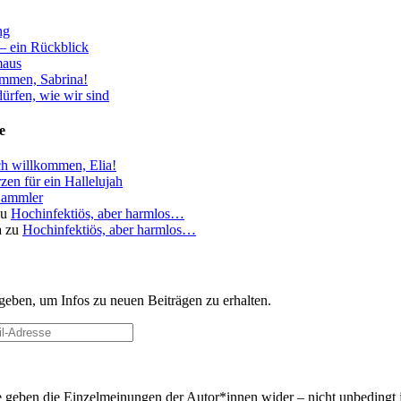
ng
– ein Rückblick
aus
ommen, Sabrina!
ürfen, wie wir sind
e
ch willkommen, Elia!
zen für ein Hallelujah
ammler
zu
Hochinfektiös, aber harmlos…
a
zu
Hochinfektiös, aber harmlos…
geben, um Infos zu neuen Beiträgen zu erhalten.
 geben die Einzel­meinungen der Autor*innen wider – nicht unbedingt 