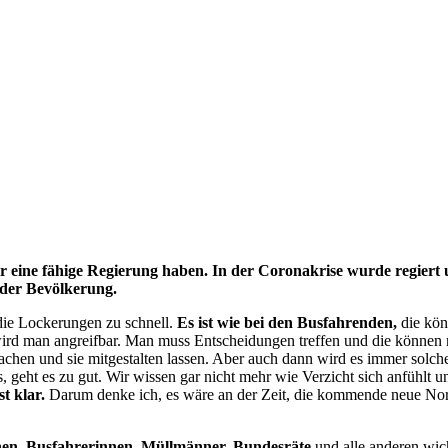
r eine fähige Regierung haben. In der Coronakrise wurde regiert u
 der Bevölkerung.
 die Lockerungen zu schnell.
Es ist wie bei den Busfahrenden,
die kön
 man angreifbar. Man muss Entscheidungen treffen und die können nic
 machen und sie mitgestalten lassen. Aber auch dann wird es immer solch
ns, geht es zu gut. Wir wissen gar nicht mehr wie Verzicht sich anfühlt
t klar.
Darum denke ich, es wäre an der Zeit, die kommende neue Normal
nen, Busfahrerinnen, Müllmänner, Bundesräte
und alle anderen wich