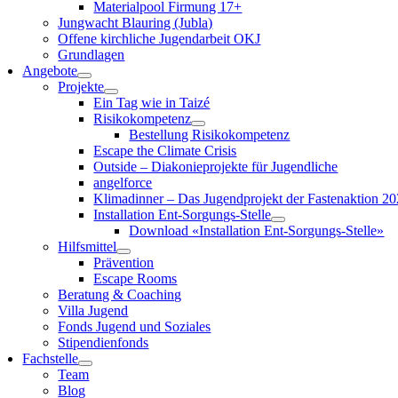
Materialpool Firmung 17+
Jungwacht Blauring (Jubla)
Offene kirchliche Jugendarbeit OKJ
Grundlagen
Angebote
Projekte
Ein Tag wie in Taizé
Risikokompetenz
Bestellung Risikokompetenz
Escape the Climate Crisis
Outside – Diakonieprojekte für Jugendliche
angelforce
Klimadinner – Das Jugendprojekt der Fastenaktion 2
Installation Ent-Sorgungs-Stelle
Download «Installation Ent-Sorgungs-Stelle»
Hilfsmittel
Prävention
Escape Rooms
Beratung & Coaching
Villa Jugend
Fonds Jugend und Soziales
Stipendienfonds
Fachstelle
Team
Blog