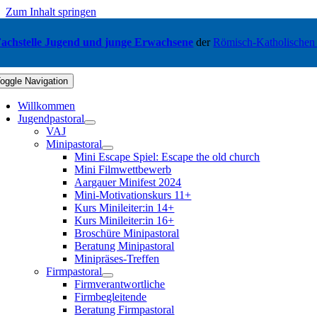
Zum Inhalt springen
achstelle Jugend und junge Erwachsene
der
Römisch-Katholischen
oggle Navigation
Willkommen
Jugendpastoral
VAJ
Minipastoral
Mini Escape Spiel: Escape the old church
Mini Filmwettbewerb
Aargauer Minifest 2024
Mini-Motivationskurs 11+
Kurs Minileiter:in 14+
Kurs Minileiter:in 16+
Broschüre Minipastoral
Beratung Minipastoral
Minipräses-Treffen
Firmpastoral
Firmverantwortliche
Firmbegleitende
Beratung Firmpastoral