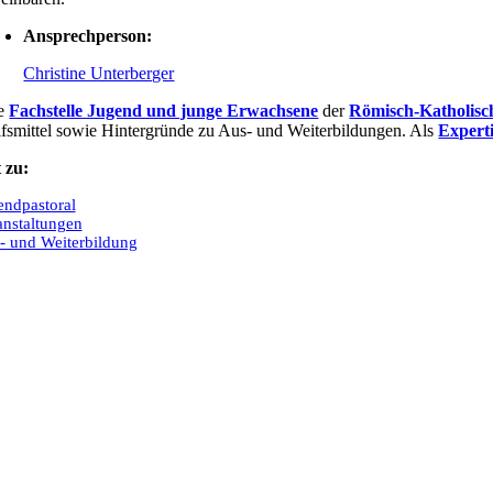
Ansprechperson:
Christine Unterberger
e
Fachstelle Jugend und junge Erwachsene
der
Römisch-Katholisc
lfsmittel sowie Hintergründe zu Aus- und Weiterbildungen. Als
Expert
 zu:
endpastoral
anstaltungen
- und Weiterbildung