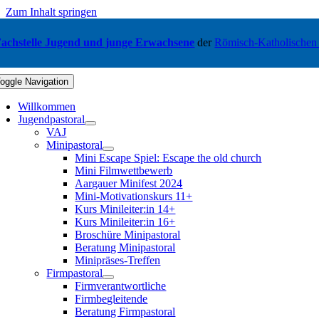
Zum Inhalt springen
achstelle Jugend und junge Erwachsene
der
Römisch-Katholischen
oggle Navigation
Willkommen
Jugendpastoral
VAJ
Minipastoral
Mini Escape Spiel: Escape the old church
Mini Filmwettbewerb
Aargauer Minifest 2024
Mini-Motivationskurs 11+
Kurs Minileiter:in 14+
Kurs Minileiter:in 16+
Broschüre Minipastoral
Beratung Minipastoral
Minipräses-Treffen
Firmpastoral
Firmverantwortliche
Firmbegleitende
Beratung Firmpastoral