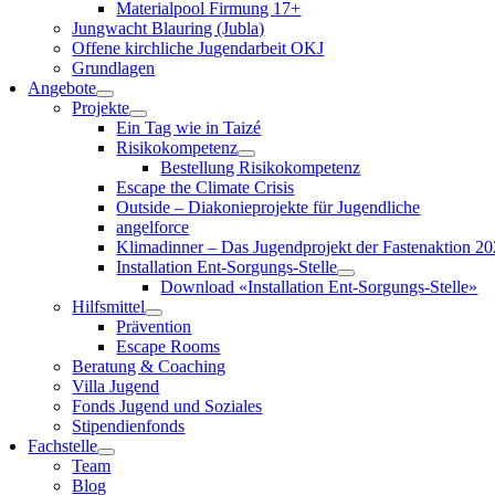
Materialpool Firmung 17+
Jungwacht Blauring (Jubla)
Offene kirchliche Jugendarbeit OKJ
Grundlagen
Angebote
Projekte
Ein Tag wie in Taizé
Risikokompetenz
Bestellung Risikokompetenz
Escape the Climate Crisis
Outside – Diakonieprojekte für Jugendliche
angelforce
Klimadinner – Das Jugendprojekt der Fastenaktion 2
Installation Ent-Sorgungs-Stelle
Download «Installation Ent-Sorgungs-Stelle»
Hilfsmittel
Prävention
Escape Rooms
Beratung & Coaching
Villa Jugend
Fonds Jugend und Soziales
Stipendienfonds
Fachstelle
Team
Blog