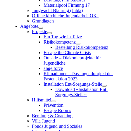
Materialpool Firmung 17+
Jungwacht Blauring (Jubla)
Offene kirchliche Jugendarbeit OKJ
Grundlagen
Angebote
Projekte
Ein Tag wie in Taizé
Risikokompetenz
Bestellung Risikokompetenz
Escape the Climate Crisis
Outside – Diakonieprojekte für
Jugendliche
angelforce
Klimadinner – Das Jugendprojekt der
Fastenaktion 2023
Installation Ent-Sorgungs-Stelle
Download «Installation Ent-
Sorgungs-Stelle»
Hilfsmittel
Prävention
Escape Rooms
Beratung & Coaching
Villa Jugend
Fonds Jugend und Soziales