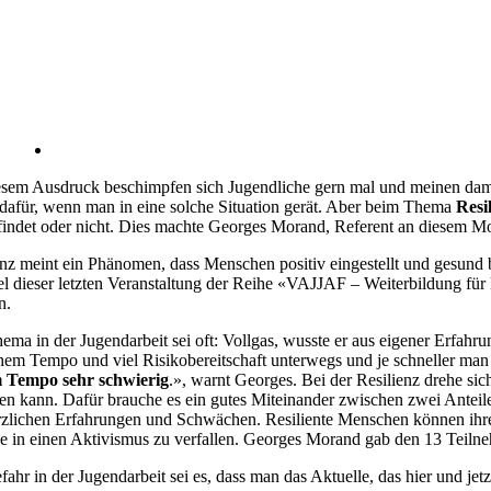
esem Ausdruck beschimpfen sich Jugendliche gern mal und meinen damit m
dafür, wenn man in eine solche Situation gerät. Aber beim Thema
Resi
findet oder nicht. Dies machte Georges Morand, Referent an diesem Mo
enz meint ein Phänomen, dass Menschen positiv eingestellt und gesund 
tel dieser letzten Veranstaltung der Reihe «VAJJAF – Weiterbildung fü
n.
ema in der Jugendarbeit sei oft: Vollgas, wusste er aus eigener Erfahr
hem Tempo und viel Risikobereitschaft unterwegs und je schneller man 
 Tempo sehr schwierig
.», warnt Georges. Bei der Resilienz drehe si
n kann. Dafür brauche es ein gutes Miteinander zwischen zwei Anteile
zlichen Erfahrungen und Schwächen. Resiliente Menschen können ihre O
e in einen Aktivismus zu verfallen. Georges Morand gab den 13 Teiln
fahr in der Jugendarbeit sei es, dass man das Aktuelle, das hier und je