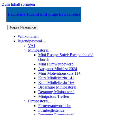
Zum Inhalt springen
Fachstelle Jugend und junge Erwachsene
Toggle Navigation
Willkommen
Jugendpastoral
VAJ
Minipastoral
Mini Escape Spiel: Escape the old
church
Mini Filmwettbewerb
Aargauer Minifest 2024
Mini-Motivationskurs 11+
Kurs Minileiter:in 14+
Kurs Minileiter:in 16+
Broschüre Minipastoral
Beratung Minipastoral
Minipräses-Treffen
Firmpastoral
Firmverantwortliche
Firmbegleitende
Beratung Firmpastoral