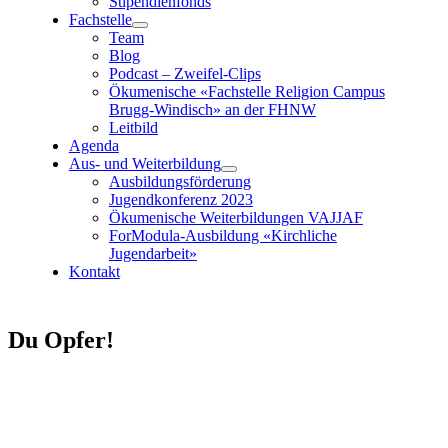
Stipendienfonds
Fachstelle
Team
Blog
Podcast – Zweifel-Clips
Ökumenische «Fachstelle Religion Campus
Brugg-Windisch»
an der FHNW
Leitbild
Agenda
Aus- und Weiterbildung
Ausbildungsförderung
Jugendkonferenz 2023
Ökumenische Weiterbildungen VAJJAF
ForModula-Ausbildung «Kirchliche
Jugendarbeit»
Kontakt
Du Opfer!