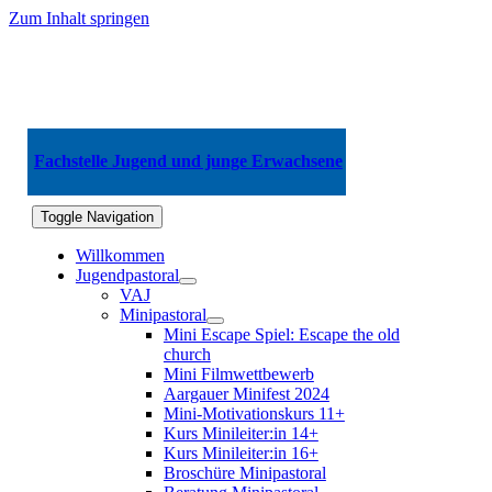
Zum Inhalt springen
Fachstelle Jugend und junge Erwachsene
Toggle Navigation
Willkommen
Jugendpastoral
VAJ
Minipastoral
Mini Escape Spiel: Escape the old
church
Mini Filmwettbewerb
Aargauer Minifest 2024
Mini-Motivationskurs 11+
Kurs Minileiter:in 14+
Kurs Minileiter:in 16+
Broschüre Minipastoral