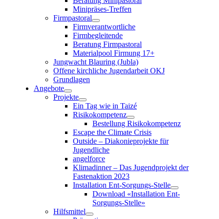
Beratung Minipastoral
Minipräses-Treffen
Firmpastoral
Firmverantwortliche
Firmbegleitende
Beratung Firmpastoral
Materialpool Firmung 17+
Jungwacht Blauring (Jubla)
Offene kirchliche Jugendarbeit OKJ
Grundlagen
Angebote
Projekte
Ein Tag wie in Taizé
Risikokompetenz
Bestellung Risikokompetenz
Escape the Climate Crisis
Outside – Diakonieprojekte für
Jugendliche
angelforce
Klimadinner – Das Jugendprojekt der
Fastenaktion 2023
Installation Ent-Sorgungs-Stelle
Download «Installation Ent-
Sorgungs-Stelle»
Hilfsmittel