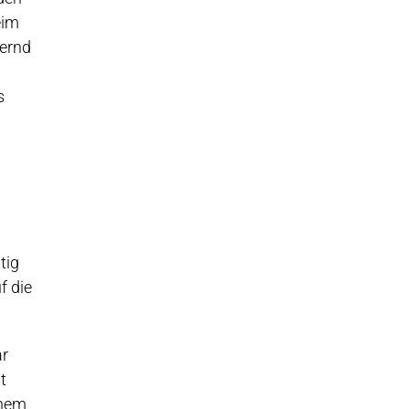
eim
dernd
s
tig
f die
ar
t
inem