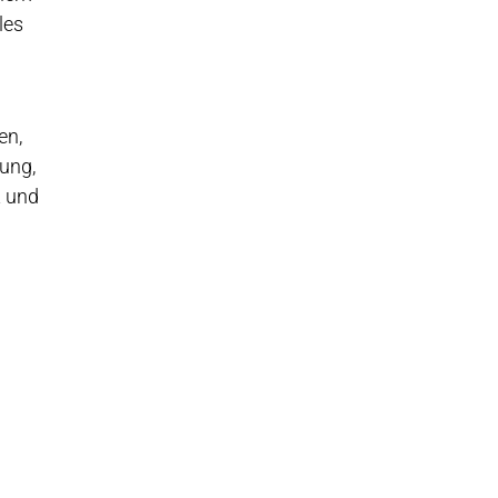
les
en,
rung,
t und