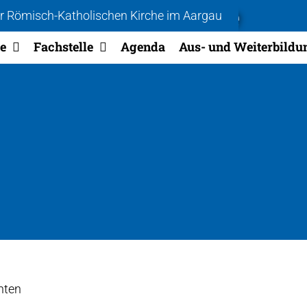
Ein Tag voller Freude
r
Römisch-Katholischen Kirche im Aargau
e
Fachstelle
Agenda
Aus- und Weiterbildu
nten