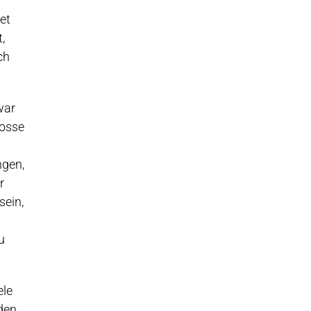
et
,
ch
war
rosse
ngen,
r
sein,
u
ele
den