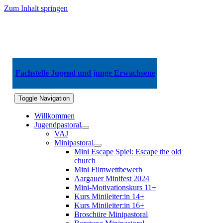
Zum Inhalt springen
Fachstelle Jugend und junge Erwachsene
Toggle Navigation
Willkommen
Jugendpastoral
VAJ
Minipastoral
Mini Escape Spiel: Escape the old
church
Mini Filmwettbewerb
Aargauer Minifest 2024
Mini-Motivationskurs 11+
Kurs Minileiter:in 14+
Kurs Minileiter:in 16+
Broschüre Minipastoral