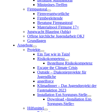
Beratung Minipastoral
Minipräses-Treffen
Firmpastoral
Firmverantwortliche
Firmbegleitende
Beratung Firmpastoral
Materialpool Firmung 17+
Jungwacht Blauring (Jubla)
Offene kirchliche Jugendarbeit OKJ
Grundlagen
Angebote
Projekte
Ein Tag wie in Taizé
Risikokompetenz
Bestellung Risikokompetenz
Escape the Climate Crisis
Outside – Diakonieprojekte für
Jugendliche
angelforce
Klimadinner – Das Jugendprojekt der
Fastenaktion 2023
Installation Ent-Sorgungs-Stelle
Download «Installation Ent-
Sorgungs-Stelle»
Hilfsmittel