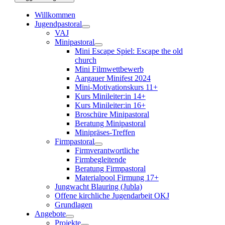
Willkommen
Jugendpastoral
VAJ
Minipastoral
Mini Escape Spiel: Escape the old
church
Mini Filmwettbewerb
Aargauer Minifest 2024
Mini-Motivationskurs 11+
Kurs Minileiter:in 14+
Kurs Minileiter:in 16+
Broschüre Minipastoral
Beratung Minipastoral
Minipräses-Treffen
Firmpastoral
Firmverantwortliche
Firmbegleitende
Beratung Firmpastoral
Materialpool Firmung 17+
Jungwacht Blauring (Jubla)
Offene kirchliche Jugendarbeit OKJ
Grundlagen
Angebote
Projekte