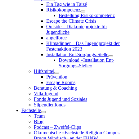
Ein Tag wie in Taizé
Risikokompetenz
Bestellung Risikokompetenz
Escape the Climate Crisis
Outside – Diakonieprojekte für
Jugendliche
angelforce
Klimadinner – Das Jugendprojekt der
Fastenaktion 2023
Installation Ent-Sorgungs-Stelle
Download «Installation Ent-
Sorgungs-Stelle»
Hilfsmittel
Prävention
Escape Rooms
Beratung & Coaching
Villa Jugend
Fonds Jugend und Soziales
Stipendienfonds
Fachstelle
Team
Blog
Podcast – Zweifel-Clips
Ökumenische «Fachstelle Religion Campus
Brugg-Windisch»
an der FHNW