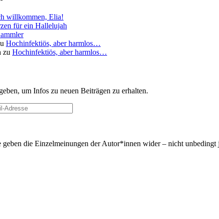
ch willkommen, Elia!
zen für ein Hallelujah
ammler
zu
Hochinfektiös, aber harmlos…
a
zu
Hochinfektiös, aber harmlos…
geben, um Infos zu neuen Beiträgen zu erhalten.
 geben die Einzel­meinungen der Autor*innen wider – nicht unbedingt 