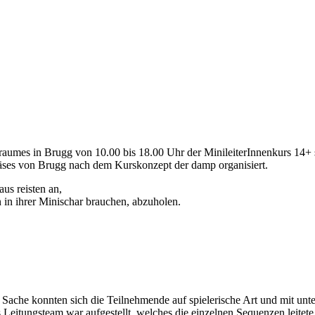
raumes in Brugg von 10.00 bis 18.00 Uhr der MinileiterInnenkurs 14+ s
äses von Brugg nach dem Kurskonzept der damp organisiert.
us reisten an,
n in ihrer Minischar brauchen, abzuholen.
 Sache konnten sich die Teilnehmende auf spielerische Art und mit unt
Leitungsteam war aufgestellt, welches die einzelnen Sequenzen leitete 