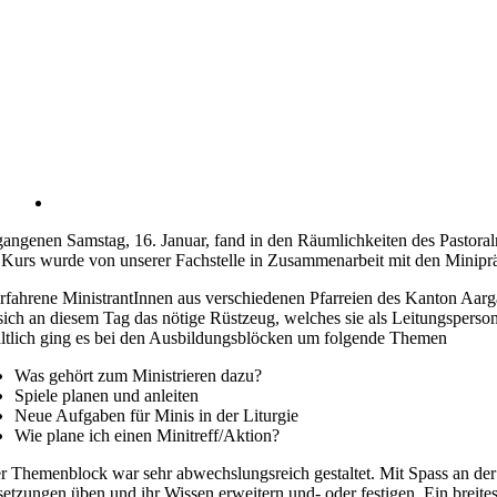
angenen Samstag, 16. Januar, fand in den Räumlichkeiten des Pastoral
Kurs wurde von unserer Fachstelle in Zusammenarbeit mit den Minipr
rfahrene MinistrantInnen aus verschiedenen Pfarreien des Kanton Aarga
ich an diesem Tag das nötige Rüstzeug, welches sie als Leitungsperso
ltlich ging es bei den Ausbildungsblöcken um folgende Themen
Was gehört zum Ministrieren dazu?
Spiele planen und anleiten
Neue Aufgaben für Minis in der Liturgie
Wie plane ich einen Minitreff/Aktion?
r Themenblock war sehr abwechslungsreich gestaltet. Mit Spass an der
tzungen üben und ihr Wissen erweitern und- oder festigen. Ein breites 