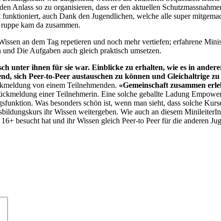
t, den Anlass so zu organisieren, dass er den aktuellen Schutzmassnah
t funktioniert, auch Dank den Jugendlichen, welche alle super mitgema
e Gruppe kam da zusammen.
hr Wissen an dem Tag repetieren und noch mehr vertiefen; erfahrene Min
n und Die Aufgaben auch gleich praktisch umsetzen.
ch unter ihnen für sie war. Einblicke zu erhalten, wie es in ander
end, sich Peer-to-Peer austauschen zu können und Gleichaltrige zu
ckmeldung von einem Teilnehmenden.
«Gemeinschaft zusammen erleb
ckmeldung einer Teilnehmerin. Eine solche geballte Ladung Empowerm
gsfunktion. Was besonders schön ist, wenn man sieht, dass solche Kurse
sbildungskurs ihr Wissen weitergeben. Wie auch an diesem MinileiterI
 16+ besucht hat und ihr Wissen gleich Peer-to Peer für die anderen Ju