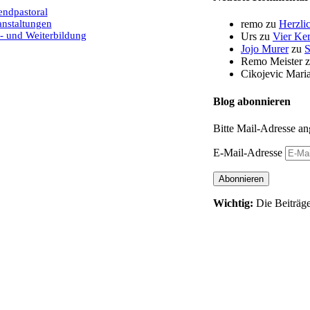
endpastoral
anstaltungen
remo
zu
Herzli
- und Weiterbildung
Urs
zu
Vier Ker
Jojo Murer
zu
S
Remo Meister
Cikojevic Mari
Blog abonnieren
Bitte Mail-Adresse an
E-Mail-Adresse
Abonnieren
Wichtig:
Die Beiträge