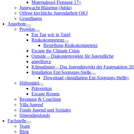
Materialpool Firmung 17+
Jungwacht Blauring (Jubla)
Offene kirchliche Jugendarbeit OKJ
Grundlagen
Angebote
Projekte
Ein Tag wie in Taizé
Risikokompetenz
Bestellung Risikokompetenz
Escape the Climate Crisis
Outside – Diakonieprojekte für Jugendliche
angelforce
Klimadinner – Das Jugendprojekt der Fastenaktion 2
Installation Ent-Sorgungs-Stelle
Download «Installation Ent-Sorgungs-Stelle»
Hilfsmittel
Prävention
Escape Rooms
Beratung & Coaching
Villa Jugend
Fonds Jugend und Soziales
Stipendienfonds
Fachstelle
Team
Blog