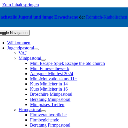
Zum Inhalt springen
achstelle Jugend und junge Erwachsene
der
Römisch-Katholischen
oggle Navigation
Willkommen
Jugendpastoral
VAJ
Minipastoral
Mini Escape Spiel: Escape the old church
Mini Filmwettbewerb
Aargauer Minifest 2024
Mini-Motivationskurs 11+
Kurs Minileiter:in 14+
Kurs Minileiter:in 16+
Broschüre Minipastoral
Beratung Minipastoral
Minipräses-Treffen
Firmpastoral
Firmverantwortliche
Firmbegleitende
Beratung Firmpastoral