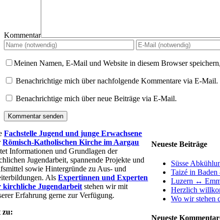
Kommentar
Meinen Namen, E-Mail und Website in diesem Browser speichern,
Benachrichtige mich über nachfolgende Kommentare via E-Mail.
Benachrichtige mich über neue Beiträge via E-Mail.
e
Fachstelle Jugend und junge Erwachsene
r
Römisch-Katholischen Kirche im Aargau
Neueste Beiträge
etet Informationen und Grundlagen der
rchlichen Jugendarbeit, spannende Projekte und
Süsse Abkühlu
lfsmittel sowie Hintergründe zu Aus- und
Taizé in Baden 
iterbildungen. Als
Expertinnen und Experten
Luzern ↔ Emm
r kirchliche Jugendarbeit
stehen wir mit
Herzlich willk
serer Erfahrung gerne zur Verfügung.
Wo wir stehen d
 zu:
Neueste Kommentar