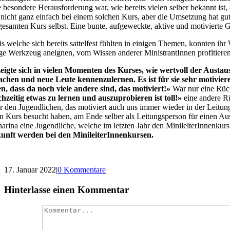
 besondere Herausforderung war, wie bereits vielen selber bekannt is
nicht ganz einfach bei einem solchen Kurs, aber die Umsetzung hat gu
esamten Kurs selbst. Eine bunte, aufgeweckte, aktive und motiviert
s welche sich bereits sattelfest fühlten in einigen Themen, konnten i
ge Werkzeug aneignen, vom Wissen anderer MinistrantInnen profitiere
eigte sich in vielen Momenten des Kurses, wie wertvoll der Austaus
lachen und neue Leute kennenzulernen. Es ist für sie sehr motivier
n, dass da noch viele andere sind, das motiviert!»
War nur eine Rü
chzeitig etwas zu lernen und auszuprobieren ist toll!»
eine andere Rü
r den Jugendlichen, das motiviert auch uns immer wieder in der Leitun
n Kurs besucht haben, am Ende selber als Leitungsperson für einen Au
arina eine Jugendliche, welche im letzten Jahr den MinileiterInnenkurs
unft werden bei den MinileiterInnenkursen.
17. Januar 2022
|
0 Kommentare
Hinterlasse einen Kommentar