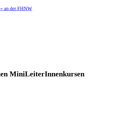
h»
an der FHNW
 den MiniLeiterInnenkursen