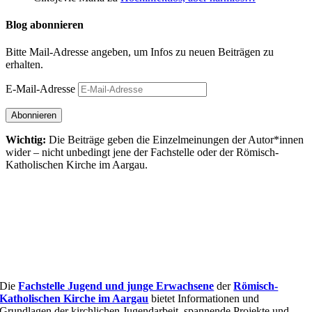
Blog abonnieren
Bitte Mail-Adresse angeben, um Infos zu neuen Beiträgen zu
erhalten.
E-Mail-Adresse
Abonnieren
Wichtig:
Die Beiträge geben die Einzel­meinungen der Autor*innen
wider – nicht unbedingt jene der Fach­stelle oder der Römisch-
Katholischen Kirche im Aargau.
Die
Fachstelle Jugend und junge Erwachsene
der
Römisch-
Katholischen Kirche im Aargau
bietet Informationen und
Grundlagen der kirchlichen Jugendarbeit, spannende Projekte und