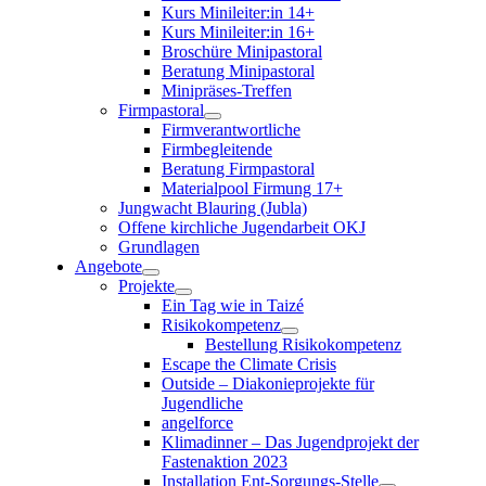
Kurs Minileiter:in 14+
Kurs Minileiter:in 16+
Broschüre Minipastoral
Beratung Minipastoral
Minipräses-Treffen
Firmpastoral
Firmverantwortliche
Firmbegleitende
Beratung Firmpastoral
Materialpool Firmung 17+
Jungwacht Blauring (Jubla)
Offene kirchliche Jugendarbeit OKJ
Grundlagen
Angebote
Projekte
Ein Tag wie in Taizé
Risikokompetenz
Bestellung Risikokompetenz
Escape the Climate Crisis
Outside – Diakonieprojekte für
Jugendliche
angelforce
Klimadinner – Das Jugendprojekt der
Fastenaktion 2023
Installation Ent-Sorgungs-Stelle