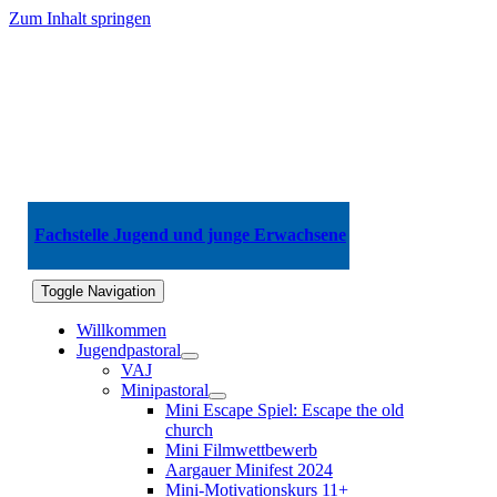
Zum Inhalt springen
Fachstelle Jugend und junge Erwachsene
Toggle Navigation
Willkommen
Jugendpastoral
VAJ
Minipastoral
Mini Escape Spiel: Escape the old
church
Mini Filmwettbewerb
Aargauer Minifest 2024
Mini-Motivationskurs 11+