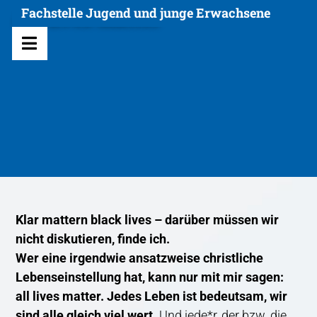
Zum
All lives matter
Fachstelle Jugend und junge Erwachsene
Inhalt
springen
Toggle
Navigation
Willkommen
Jugendpastoral
Angebote
Fachstelle
Agenda
Klar mattern black lives – darüber müssen wir
Aus- und Weiterbildung
nicht diskutieren, finde ich.
Wer eine irgendwie ansatzweise christliche
Kontakt
Lebenseinstellung hat, kann nur mit mir sagen:
all lives matter. Jedes Leben ist bedeutsam, wir
sind alle gleich viel wert.
Und jede*r, der bzw. die