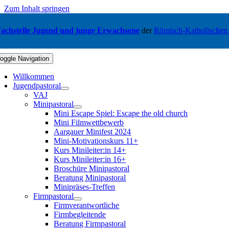
Zum Inhalt springen
achstelle Jugend und junge Erwachsene
der
Römisch-Katholischen
oggle Navigation
Willkommen
Jugendpastoral
VAJ
Minipastoral
Mini Escape Spiel: Escape the old church
Mini Filmwettbewerb
Aargauer Minifest 2024
Mini-Motivationskurs 11+
Kurs Minileiter:in 14+
Kurs Minileiter:in 16+
Broschüre Minipastoral
Beratung Minipastoral
Minipräses-Treffen
Firmpastoral
Firmverantwortliche
Firmbegleitende
Beratung Firmpastoral