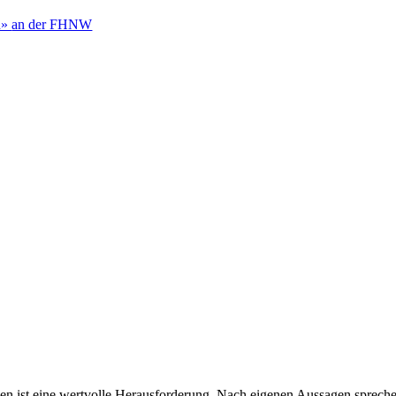
h»
an der FHNW
ist eine wertvolle Herausforderung. Nach eigenen Aussagen sprechen 