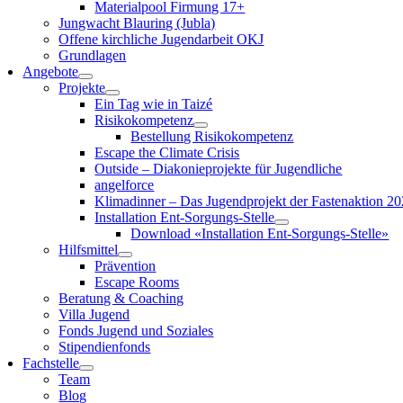
Materialpool Firmung 17+
Jungwacht Blauring (Jubla)
Offene kirchliche Jugendarbeit OKJ
Grundlagen
Angebote
Projekte
Ein Tag wie in Taizé
Risikokompetenz
Bestellung Risikokompetenz
Escape the Climate Crisis
Outside – Diakonieprojekte für Jugendliche
angelforce
Klimadinner – Das Jugendprojekt der Fastenaktion 2
Installation Ent-Sorgungs-Stelle
Download «Installation Ent-Sorgungs-Stelle»
Hilfsmittel
Prävention
Escape Rooms
Beratung & Coaching
Villa Jugend
Fonds Jugend und Soziales
Stipendienfonds
Fachstelle
Team
Blog