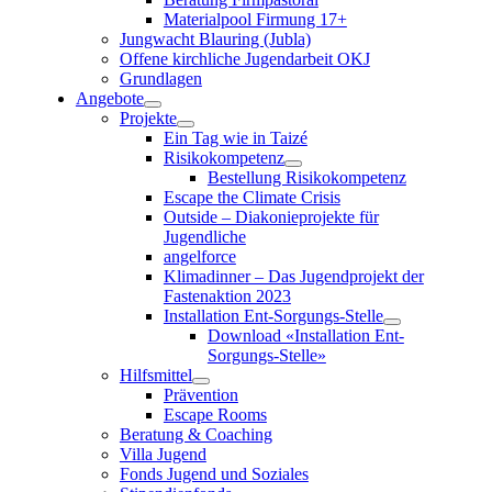
Materialpool Firmung 17+
Jungwacht Blauring (Jubla)
Offene kirchliche Jugendarbeit OKJ
Grundlagen
Angebote
Projekte
Ein Tag wie in Taizé
Risikokompetenz
Bestellung Risikokompetenz
Escape the Climate Crisis
Outside – Diakonieprojekte für
Jugendliche
angelforce
Klimadinner – Das Jugendprojekt der
Fastenaktion 2023
Installation Ent-Sorgungs-Stelle
Download «Installation Ent-
Sorgungs-Stelle»
Hilfsmittel
Prävention
Escape Rooms
Beratung & Coaching
Villa Jugend
Fonds Jugend und Soziales