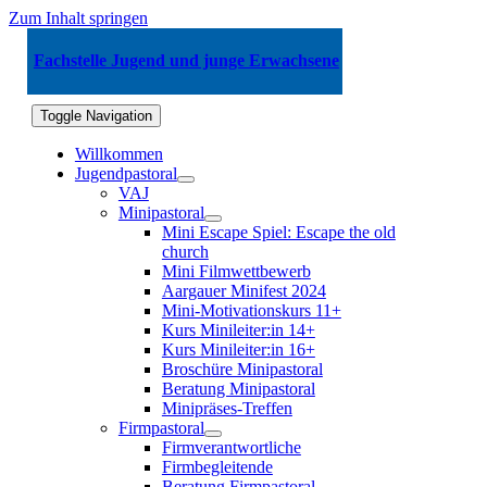
Zum Inhalt springen
Fachstelle Jugend und junge Erwachsene
Toggle Navigation
Willkommen
Jugendpastoral
VAJ
Minipastoral
Mini Escape Spiel: Escape the old
church
Mini Filmwettbewerb
Aargauer Minifest 2024
Mini-Motivationskurs 11+
Kurs Minileiter:in 14+
Kurs Minileiter:in 16+
Broschüre Minipastoral
Beratung Minipastoral
Minipräses-Treffen
Firmpastoral
Firmverantwortliche
Firmbegleitende
Beratung Firmpastoral