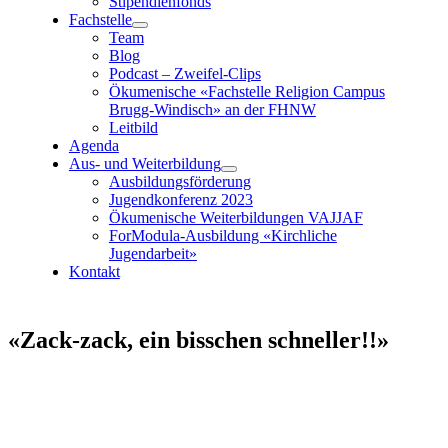
Stipendienfonds
Fachstelle
Team
Blog
Podcast – Zweifel-Clips
Ökumenische «Fachstelle Religion Campus
Brugg-Windisch»
an der FHNW
Leitbild
Agenda
Aus- und Weiterbildung
Ausbildungsförderung
Jugendkonferenz 2023
Ökumenische Weiterbildungen VAJJAF
ForModula-Ausbildung «Kirchliche
Jugendarbeit»
Kontakt
«Zack-zack, ein bisschen schneller!!»