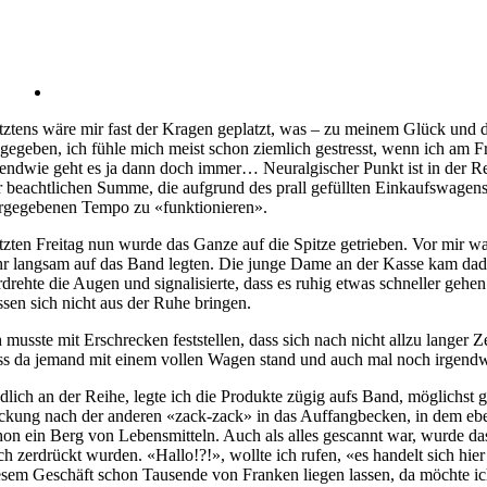
tztens wäre mir fast der Kragen geplatzt, was – zu meinem Glück und 
gegeben, ich fühle mich meist schon ziemlich gestresst, wenn ich am Fr
gendwie geht es ja dann doch immer… Neuralgischer Punkt ist in der Reg
r beachtlichen Summe, die aufgrund des prall gefüllten Einkaufswage
rgegebenen Tempo zu «funktionieren».
tzten Freitag nun wurde das Ganze auf die Spitze getrieben. Vor mir war 
hr langsam auf das Band legten. Die junge Dame an der Kasse kam dadu
rdrehte die Augen und signalisierte, dass es ruhig etwas schneller gehe
essen sich nicht aus der Ruhe bringen.
h musste mit Erschrecken feststellen, dass sich nach nicht allzu lange
ss da jemand mit einem vollen Wagen stand und auch mal noch irgend
dlich an der Reihe, legte ich die Produkte zügig aufs Band, möglichst
ckung nach der anderen «zack-zack» in das Auffangbecken, in dem ebenf
hon ein Berg von Lebensmitteln. Auch als alles gescannt war, wurde d
ch zerdrückt wurden. «Hallo!?!», wollte ich rufen, «es handelt sich hi
esem Geschäft schon Tausende von Franken liegen lassen, da möchte i