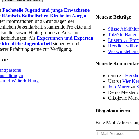
e
Fachstelle Jugend und junge Erwachsene
r
Römisch-Katholischen Kirche im Aargau
Neueste Beiträge
etet Informationen und Grundlagen der
rchlichen Jugendarbeit, spannende Projekte und
Süsse Abkühlu
lfsmittel sowie Hintergründe zu Aus- und
Taizé in Baden 
iterbildungen. Als
Expertinnen und Experten
Luzern ↔ Emm
r kirchliche Jugendarbeit
stehen wir mit
Herzlich willk
serer Erfahrung gerne zur Verfügung.
Wo wir stehen d
 zu:
Neueste Kommentar
endpastoral
anstaltungen
remo
zu
Herzli
- und Weiterbildung
Urs
zu
Vier Ker
Jojo Murer
zu
S
Remo Meister
Cikojevic Mari
Blog abonnieren
Bitte Mail-Adresse an
E-
Mail-