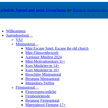
Zum
Inhalt
achstelle Jugend und junge Erwachsene
der
Römisch-Katholischen
springen
oggle
avigation
Willkommen
Jugendpastoral
VAJ
Minipastoral
Mini Escape Spiel: Escape the old church
Mini Filmwettbewerb
Aargauer Minifest 2024
Mini-Motivationskurs 11+
Kurs Minileiter:in 14+
Kurs Minileiter:in 16+
Broschüre Minipastoral
Beratung Minipastoral
Minipräses-Treffen
Firmpastoral
Firmverantwortliche
Firmbegleitende
Beratung Firmpastoral
Materialpool Firmung 17+