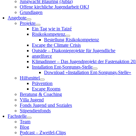
Jungwacht Blauring (Jubla)
Offene kirchliche Jugendarbeit OKJ
Grundlagen
Angebote
Projekte
Ein Tag wie in Taizé
Risikokompetenz
Bestellung Risikokompetenz
Escape the Climate Crisis
Outside – Diakonieprojekte für Jugendliche
angelforce
Klimadinner – Das Jugendprojekt der Fastenaktion 2
Installation Ent-Sorgungs-Stelle
Download «Installation Ent-Sorgungs-Stelle»
Hilfsmittel
Prävention
Escape Rooms
Beratung & Coaching
Villa Jugend
Fonds Jugend und Soziales
Stipendienfonds
Fachstelle
Team
Blog
Podcast – Zweifel-Clips