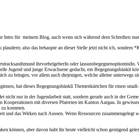
ekte Intro für meinem Blog, auch wenn sich während dem Schreiben nun
plaudern; also das behaupte an dieser Stelle jetzt nicht ich, sondern 
urrstracksanihmund ihrvorbeigeherIn oder lassunsbegegnenoptiomistIn.
lle Jugend und junge Erwachsene gedacht, ein Begegnungsbänkli könnt
äch zu bringen, vor allem auch diejenigen, welche alleine unterwegs
ginnen, hat dieses Begegnungsbänkli Themenkärtchen für einen small-t
t nicht nur in der Jugendarbeit statt, sondern gerade auch in der Gem
n Kooperationen mit diversen Pfarreien im Kanton Aargau. In gewissen
ch zu kommen.
Arbeit und das Wirken nach Aussen. Wenn Ressourcen zusammengelegt 
ken können, aber davon habt ihr heute vielleicht schon genügend gelese