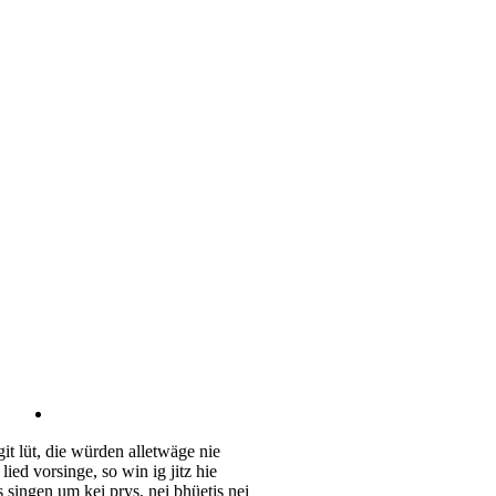
git lüt, die würden alletwäge nie
 lied vorsinge, so win ig jitz hie
s singen um kei prys, nei bhüetis nei