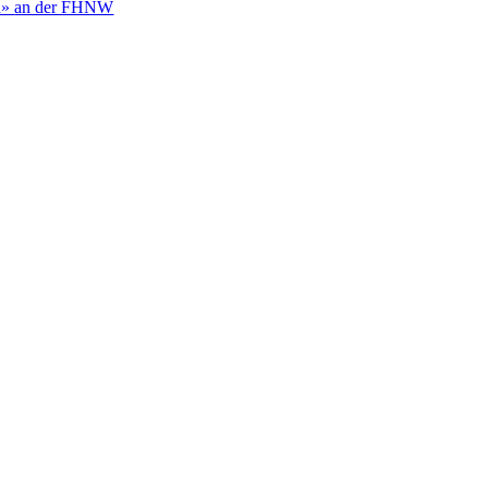
h»
an der FHNW