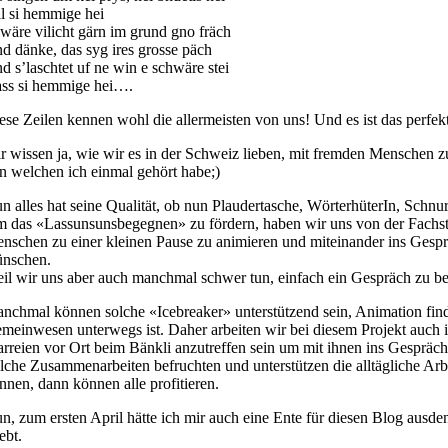
l si hemmige hei
 wäre vilicht gärn im grund gno fräch
d dänke, das syg ires grosse päch
d s’laschtet uf ne win e schwäre stei
ss si hemmige hei….
ese Zeilen kennen wohl die allermeisten von uns! Und es ist das perf
r wissen ja, wie wir es in der Schweiz lieben, mit fremden Menschen zu 
n welchen ich einmal gehört habe;)
n alles hat seine Qualität, ob nun Plaudertasche, WörterhüterIn, Schn
 das «Lassunsunsbegegnen» zu fördern, haben wir uns von der Fachste
nschen zu einer kleinen Pause zu animieren und miteinander ins Gespr
nschen.
il wir uns aber auch manchmal schwer tun, einfach ein Gespräch zu be
nchmal können solche «Icebreaker» unterstützend sein, Animation finde
meinwesen unterwegs ist. Daher arbeiten wir bei diesem Projekt auch i
arreien vor Ort beim Bänkli anzutreffen sein um mit ihnen ins Gesprä
lche Zusammenarbeiten befruchten und unterstützen die alltägliche 
nnen, dann können alle profitieren.
n, zum ersten April hätte ich mir auch eine Ente für diesen Blog ausden
ebt.