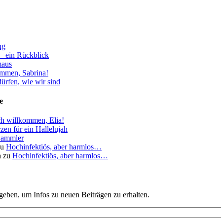
ng
– ein Rückblick
aus
ommen, Sabrina!
ürfen, wie wir sind
e
ch willkommen, Elia!
zen für ein Hallelujah
ammler
zu
Hochinfektiös, aber harmlos…
a
zu
Hochinfektiös, aber harmlos…
geben, um Infos zu neuen Beiträgen zu erhalten.