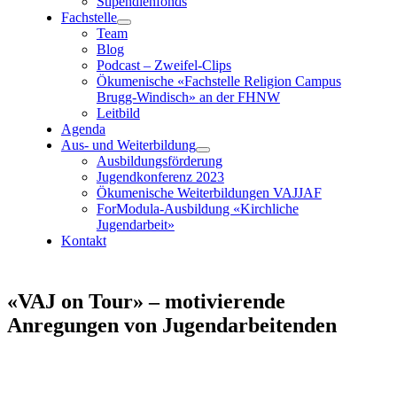
Stipendienfonds
Fachstelle
Team
Blog
Podcast – Zweifel-Clips
Ökumenische «Fachstelle Religion Campus
Brugg-Windisch»
an der FHNW
Leitbild
Agenda
Aus- und Weiterbildung
Ausbildungsförderung
Jugendkonferenz 2023
Ökumenische Weiterbildungen VAJJAF
ForModula-Ausbildung «Kirchliche
Jugendarbeit»
Kontakt
«VAJ on Tour» – motivierende
Anregungen von Jugendarbeitenden