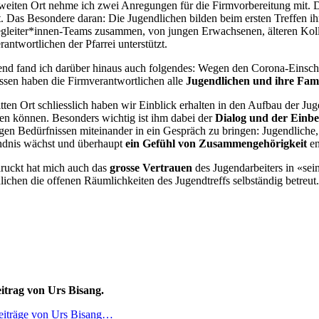
eiten Ort nehme ich zwei Anregungen für die Firmvorbereitung mit. Di
et. Das Besondere daran: Die Jugendlichen bilden beim ersten Treffen 
gleiter*innen-Teams zusammen, von jungen Erwachsenen, älteren Kolleg
antwortlichen der Pfarrei unterstützt.
nd fand ich darüber hinaus auch folgendes: Wegen den Corona-Einschr
essen haben die Firmverantwortlichen alle
Jugendlichen und ihre Fami
tten Ort schliesslich haben wir Einblick erhalten in den Aufbau der Jug
ten können. Besonders wichtig ist ihm dabei der
Dialog und der Einbe
igen Bedürfnissen miteinander in ein Gespräch zu bringen: Jugendlich
ndnis wächst und überhaupt
ein Gefühl von Zusammengehörigkeit
en
ruckt hat mich auch das
grosse Vertrauen
des Jugendarbeiters in «sei
lichen die offenen Räumlichkeiten des Jugendtreffs selbständig betreu
itrag von Urs Bisang.
eiträge von Urs Bisang…