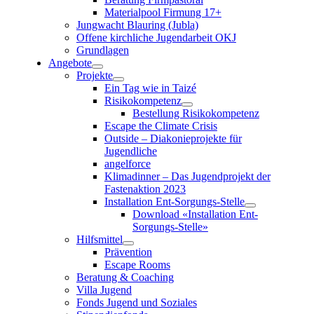
Materialpool Firmung 17+
Jungwacht Blauring (Jubla)
Offene kirchliche Jugendarbeit OKJ
Grundlagen
Angebote
Projekte
Ein Tag wie in Taizé
Risikokompetenz
Bestellung Risikokompetenz
Escape the Climate Crisis
Outside – Diakonieprojekte für
Jugendliche
angelforce
Klimadinner – Das Jugendprojekt der
Fastenaktion 2023
Installation Ent-Sorgungs-Stelle
Download «Installation Ent-
Sorgungs-Stelle»
Hilfsmittel
Prävention
Escape Rooms
Beratung & Coaching
Villa Jugend
Fonds Jugend und Soziales