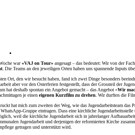
 Woche war
«VAJ on Tour»
angesagt – das bedeutet: Wir von der Fac
ht
. Die Teams an den jeweiligen Orten haben uns spannende Inputs über
ten Ort, den wir besucht haben, fand ich zwei Dinge besonders beeind
arbeit aber vor den Osterferien festgestellt, dass der Grossteil der J
eam hat deshalb spontan ein Angebot gemacht – das Angebot «
Wir mac
achmittagen je einen
eigenen Kurzfilm zu drehen
. Wir durften die Fi
ruckt hat mich zum zweiten der Weg, wie das Jugendarbeitsteam das Pr
e WhatsApp-Gruppe eintragen. Dass eine kirchliche Jugendarbeitsstelle ü
glich, weil die kirchliche Jugendarbeit sich in jahrelanger Aufbauarbei
mmunalen Jugendarbeit und derjenigen der reformierten Kirche zusamme
npflege getragen und unterstützt wird.