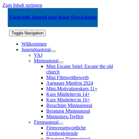
Zum Inhalt springen
Fachstelle Jugend und junge Erwachsene
Toggle Navigation
Willkommen
Jugendpastoral
VAJ
Minipastoral
Mini Escape Spiel: Escape the old
church
Mini Filmwettbewerb
Aargauer Minifest 2024
Mini-Motivationskurs 11+
Kurs Minileiter:in 14+
Kurs Minileiter:in 16+
Broschüre Minipastoral
Beratung Minipastoral
Minipräses-Treffen
Firmpastoral
Firmverantwortliche
Firmbegleitende
Beratung Firmpastoral