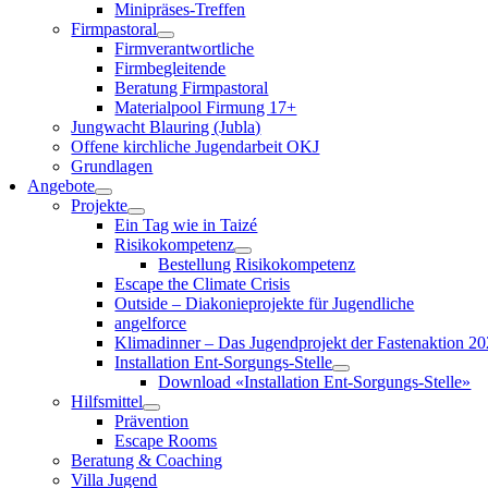
Minipräses-Treffen
Firmpastoral
Firmverantwortliche
Firmbegleitende
Beratung Firmpastoral
Materialpool Firmung 17+
Jungwacht Blauring (Jubla)
Offene kirchliche Jugendarbeit OKJ
Grundlagen
Angebote
Projekte
Ein Tag wie in Taizé
Risikokompetenz
Bestellung Risikokompetenz
Escape the Climate Crisis
Outside – Diakonieprojekte für Jugendliche
angelforce
Klimadinner – Das Jugendprojekt der Fastenaktion 2
Installation Ent-Sorgungs-Stelle
Download «Installation Ent-Sorgungs-Stelle»
Hilfsmittel
Prävention
Escape Rooms
Beratung & Coaching
Villa Jugend