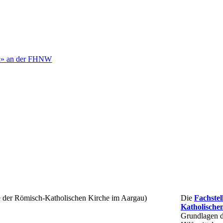
h»
an der FHNW
e der Römisch-Katholischen Kirche im Aargau)
Die
Fachste
Katholische
Grundlagen d