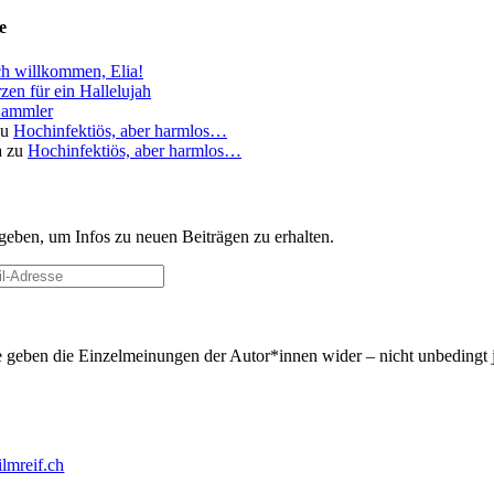
e
ch willkommen, Elia!
zen für ein Hallelujah
ammler
zu
Hochinfektiös, aber harmlos…
a
zu
Hochinfektiös, aber harmlos…
geben, um Infos zu neuen Beiträgen zu erhalten.
 geben die Einzel­meinungen der Autor*innen wider – nicht unbedingt 
ilmreif.ch