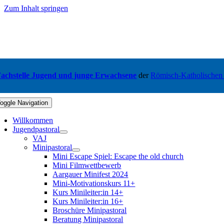
Zum Inhalt springen
achstelle Jugend und junge Erwachsene
der
Römisch-Katholischen
oggle Navigation
Willkommen
Jugendpastoral
VAJ
Minipastoral
Mini Escape Spiel: Escape the old church
Mini Filmwettbewerb
Aargauer Minifest 2024
Mini-Motivationskurs 11+
Kurs Minileiter:in 14+
Kurs Minileiter:in 16+
Broschüre Minipastoral
Beratung Minipastoral