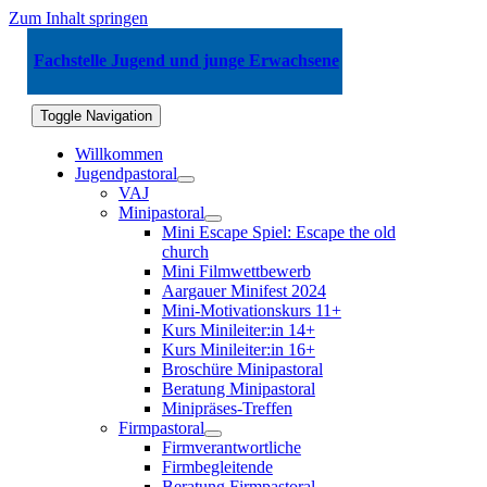
Zum Inhalt springen
Fachstelle Jugend und junge Erwachsene
Toggle Navigation
Willkommen
Jugendpastoral
VAJ
Minipastoral
Mini Escape Spiel: Escape the old
church
Mini Filmwettbewerb
Aargauer Minifest 2024
Mini-Motivationskurs 11+
Kurs Minileiter:in 14+
Kurs Minileiter:in 16+
Broschüre Minipastoral
Beratung Minipastoral
Minipräses-Treffen
Firmpastoral
Firmverantwortliche
Firmbegleitende
Beratung Firmpastoral