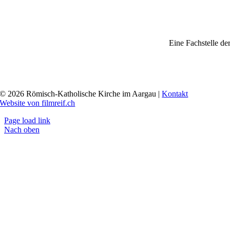
Eine Fachstelle de
© 2026 Römisch-Katholische Kirche im Aargau |
Kontakt
Website von filmreif.ch
Page load link
Nach oben