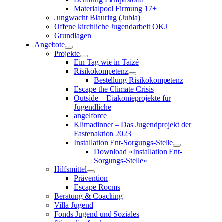
Materialpool Firmung 17+
Jungwacht Blauring (Jubla)
Offene kirchliche Jugendarbeit OKJ
Grundlagen
Angebote
Projekte
Ein Tag wie in Taizé
Risikokompetenz
Bestellung Risikokompetenz
Escape the Climate Crisis
Outside – Diakonieprojekte für
Jugendliche
angelforce
Klimadinner – Das Jugendprojekt der
Fastenaktion 2023
Installation Ent-Sorgungs-Stelle
Download «Installation Ent-
Sorgungs-Stelle»
Hilfsmittel
Prävention
Escape Rooms
Beratung & Coaching
Villa Jugend
Fonds Jugend und Soziales