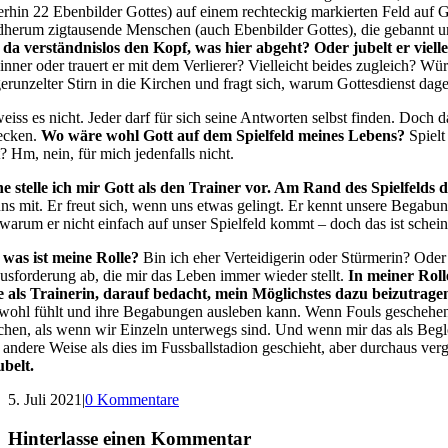
rhin 22 Ebenbilder Gottes) auf einem rechteckig markierten Feld auf 
herum zigtausende Menschen (auch Ebenbilder Gottes), die gebannt und 
 da verständnislos den Kopf, was hier abgeht? Oder jubelt er viell
nner oder trauert er mit dem Verlierer? Vielleicht beides zugleich? Wür
gerunzelter Stirn in die Kirchen und fragt sich, warum Gottesdienst dag
weiss es nicht. Jeder darf für sich seine Antworten selbst finden. Doch 
ecken.
Wo wäre wohl Gott auf dem Spielfeld meines Lebens?
Spielt
? Hm, nein, für mich jedenfalls nicht.
e stelle ich mir Gott als den Trainer vor. Am Rand des Spielfelds 
uns mit. Er freut sich, wenn uns etwas gelingt. Er kennt unsere Begab
 warum er nicht einfach auf unser Spielfeld kommt – doch das ist schein
was ist meine Rolle?
Bin ich eher Verteidigerin oder Stürmerin? Oder
usforderung ab, die mir das Leben immer wieder stellt.
In meiner Roll
e als Trainerin, darauf bedacht, mein Möglichstes dazu beizutrage
 wohl fühlt und ihre Begabungen ausleben kann. Wenn Fouls geschehen, s
ichen, als wenn wir Einzeln unterwegs sind. Und wenn mir das als Begl
 andere Weise als dies im Fussballstadion geschieht, aber durchaus ver
ubelt.
5. Juli 2021
|
0 Kommentare
Hinterlasse einen Kommentar