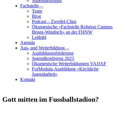
Stipendienfonds
Fachstelle
Team
Blog
Podcast – Zweifel-Clips
Ökumenische «Fachstelle Religion Campus
Brugg-Windisch»
an der FHNW
Leitbild
Agenda
Aus- und Weiterbildung
Ausbildungsförderung
Jugendkonferenz 2023
Ökumenische Weiterbildungen VAJJAF
ForModula-Ausbildung «Kirchliche
Jugendarbeit»
Kontakt
Gott mitten im Fussballstadion?