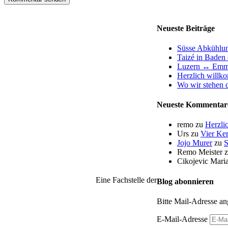
Neueste Beiträge
Süsse Abkühlu
Taizé in Baden 
Luzern ↔ Emm
Herzlich willk
Wo wir stehen d
Neueste Kommentar
remo
zu
Herzli
Urs
zu
Vier Ker
Jojo Murer
zu
S
Remo Meister
Cikojevic Mari
Eine Fachstelle der
Blog abonnieren
Bitte Mail-Adresse an
E-Mail-Adresse