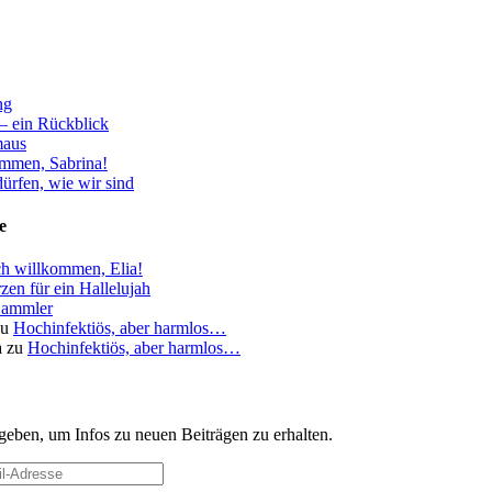
ng
– ein Rückblick
aus
ommen, Sabrina!
ürfen, wie wir sind
e
ch willkommen, Elia!
zen für ein Hallelujah
ammler
zu
Hochinfektiös, aber harmlos…
a
zu
Hochinfektiös, aber harmlos…
geben, um Infos zu neuen Beiträgen zu erhalten.