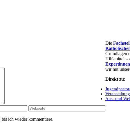
Die
Fachste
Katholische
Grundlagen d
Hilfsmittel 
Expertinnen
wir mit unse
Direkt zu:
Jugendpastor
Veranstaltun
Aus- und Wei
 bis ich wieder kommentiere.