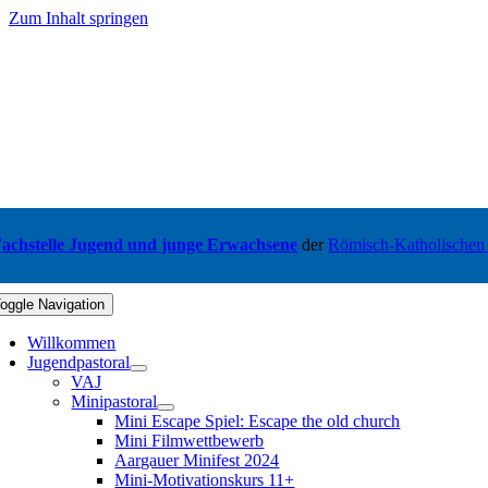
Zum Inhalt springen
achstelle Jugend und junge Erwachsene
der
Römisch-Katholischen
oggle Navigation
Willkommen
Jugendpastoral
VAJ
Minipastoral
Mini Escape Spiel: Escape the old church
Mini Filmwettbewerb
Aargauer Minifest 2024
Mini-Motivationskurs 11+