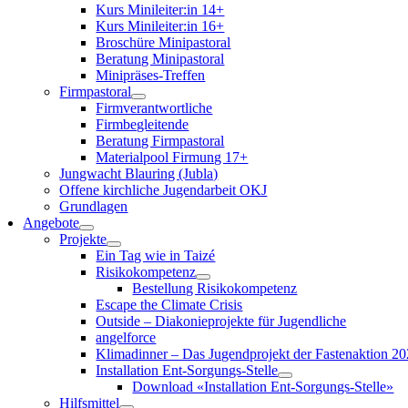
Kurs Minileiter:in 14+
Kurs Minileiter:in 16+
Broschüre Minipastoral
Beratung Minipastoral
Minipräses-Treffen
Firmpastoral
Firmverantwortliche
Firmbegleitende
Beratung Firmpastoral
Materialpool Firmung 17+
Jungwacht Blauring (Jubla)
Offene kirchliche Jugendarbeit OKJ
Grundlagen
Angebote
Projekte
Ein Tag wie in Taizé
Risikokompetenz
Bestellung Risikokompetenz
Escape the Climate Crisis
Outside – Diakonieprojekte für Jugendliche
angelforce
Klimadinner – Das Jugendprojekt der Fastenaktion 2
Installation Ent-Sorgungs-Stelle
Download «Installation Ent-Sorgungs-Stelle»
Hilfsmittel