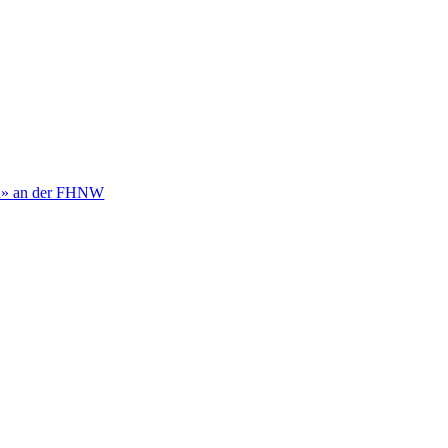
h»
an der FHNW